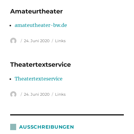
Amateurtheater
amateutheater-bw.de
Autor
Veröffentlicht
Kategorien
24. Juni 2020
Links
am
Theatertextservice
Theatertexteservice
Autor
Veröffentlicht
Kategorien
24. Juni 2020
Links
am
AUSSCHREIBUNGEN