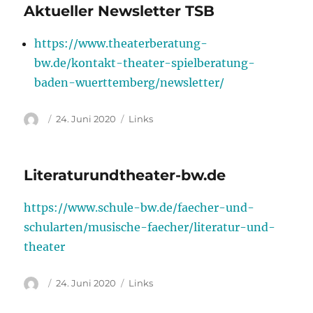
Aktueller Newsletter TSB
https://www.theaterberatung-
bw.de/kontakt-theater-spielberatung-
baden-wuerttemberg/newsletter/
Autor
Veröffentlicht
Kategorien
24. Juni 2020
Links
am
Literaturundtheater-bw.de
https://www.schule-bw.de/faecher-und-
schularten/musische-faecher/literatur-und-
theater
Autor
Veröffentlicht
Kategorien
24. Juni 2020
Links
am