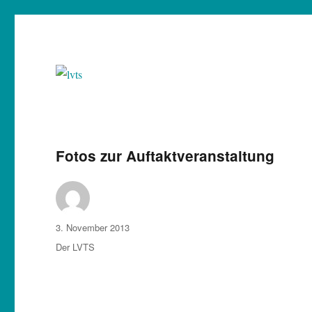
Landesverband Theater in Schulen Baden-Württemberg
lvts
Fotos zur Auftaktveranstaltung
Autor
Veröffentlicht
3. November 2013
am
Kategorien
Der LVTS