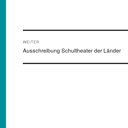
Beitragsnavigation
WEITER
Ausschreibung Schultheater der Länder
Nächster
Beitrag: