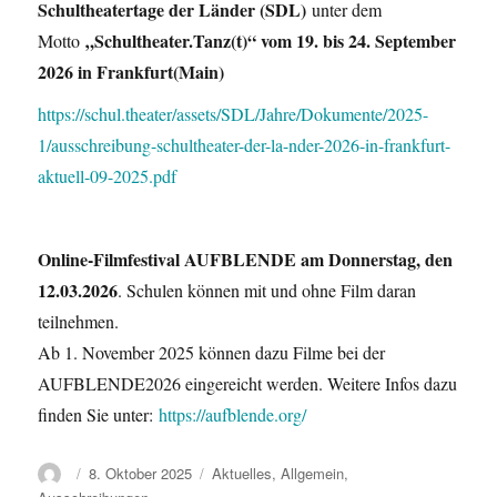
Schultheatertage der Länder (SDL)
unter dem
„Schultheater.Tanz(t)“ vom 19. bis 24. September
Motto
2026 in Frankfurt(Main)
https://schul.theater/assets/SDL/Jahre/Dokumente/2025-
1/ausschreibung-schultheater-der-la-nder-2026-in-frankfurt-
aktuell-09-2025.pdf
Online-Filmfestival AUFBLENDE am Donnerstag, den
12.03.2026
. Schulen können mit und ohne Film daran
teilnehmen.
Ab 1. November 2025 können dazu Filme bei der
AUFBLENDE2026 eingereicht werden. Weitere Infos dazu
finden Sie unter:
https://aufblende.org/
Autor
Veröffentlicht
Kategorien
8. Oktober 2025
Aktuelles
,
Allgemein
,
am