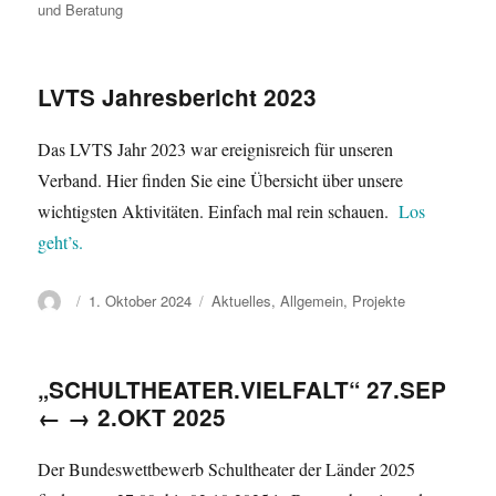
am
und Beratung
LVTS Jahresbericht 2023
Das LVTS Jahr 2023 war ereignisreich für unseren
Verband. Hier finden Sie eine Übersicht über unsere
wichtigsten Aktivitäten. Einfach mal rein schauen.
Los
geht’s.
Autor
Veröffentlicht
Kategorien
1. Oktober 2024
Aktuelles
,
Allgemein
,
Projekte
am
„SCHULTHEATER.VIELFALT“ 27.SEP
← → 2.OKT 2025
Der Bundeswettbewerb Schultheater der Länder 2025