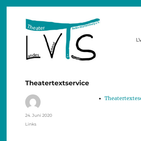
L
Landesverband Theater in Schulen Baden-Württemberg
lvts
Theatertextservice
Theatertextes
Autor
Veröffentlicht
24. Juni 2020
am
Kategorien
Links