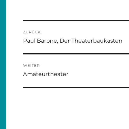
Beitragsnavigation
ZURÜCK
Paul Barone, Der Theaterbaukasten
Vorheriger
Beitrag:
WEITER
Amateurtheater
Nächster
Beitrag: