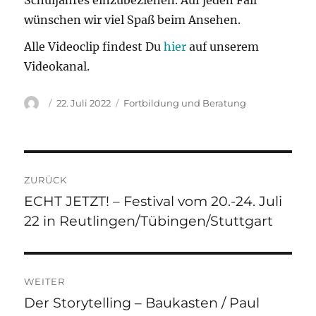
Schuljahres einzubeziehen. Auf jeden Fall
wünschen wir viel Spaß beim Ansehen.
Alle Videoclip findest Du
hier
auf unserem
Videokanal.
Autor
Veröffentlicht
Kategorien
22. Juli 2022
Fortbildung und Beratung
am
Beitragsnavigation
ZURÜCK
ECHT JETZT! – Festival vom 20.-24. Juli
Vorheriger
22 in Reutlingen/Tübingen/Stuttgart
Beitrag:
WEITER
Der Storytelling – Baukasten / Paul
Nächster