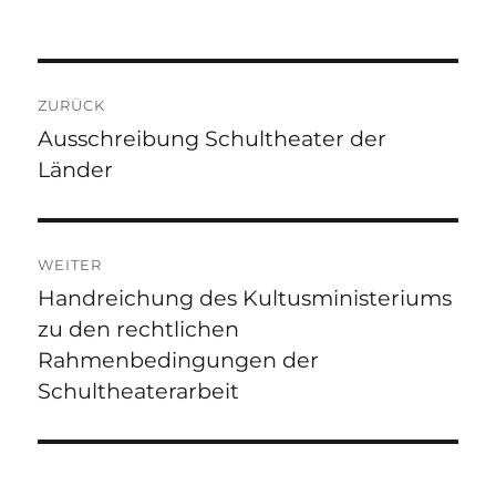
am
Beitragsnavigation
ZURÜCK
Ausschreibung Schultheater der
Vorheriger
Länder
Beitrag:
WEITER
Handreichung des Kultusministeriums
Nächster
zu den rechtlichen
Beitrag:
Rahmenbedingungen der
Schultheaterarbeit