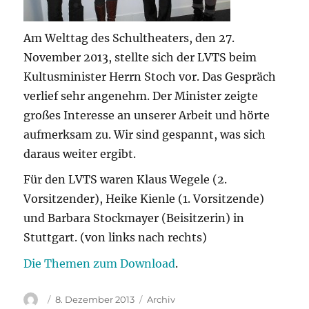
Am Welttag des Schultheaters, den 27.
November 2013, stellte sich der LVTS beim
Kultusminister Herrn Stoch vor. Das Gespräch
verlief sehr angenehm. Der Minister zeigte
großes Interesse an unserer Arbeit und hörte
aufmerksam zu. Wir sind gespannt, was sich
daraus weiter ergibt.
Für den LVTS waren Klaus Wegele (2.
Vorsitzender), Heike Kienle (1. Vorsitzende)
und Barbara Stockmayer (Beisitzerin) in
Stuttgart. (von links nach rechts)
Die Themen zum Download
.
Autor
Veröffentlicht
Kategorien
8. Dezember 2013
Archiv