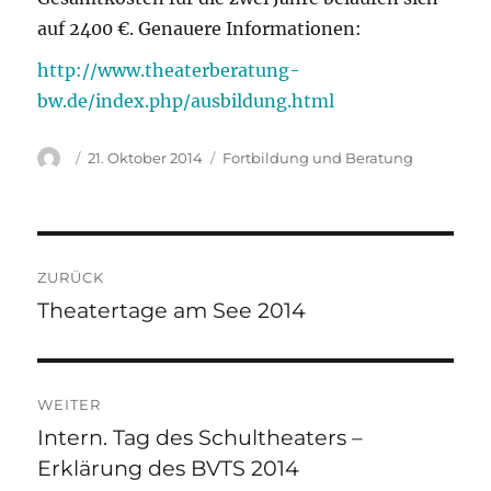
auf 2400 €. Genauere Informationen:
http://www.theaterberatung-
bw.de/index.php/ausbildung.html
Autor
Veröffentlicht
Kategorien
21. Oktober 2014
Fortbildung und Beratung
am
Beitragsnavigation
ZURÜCK
Theatertage am See 2014
Vorheriger
Beitrag:
WEITER
Intern. Tag des Schultheaters –
Nächster
Erklärung des BVTS 2014
Beitrag: